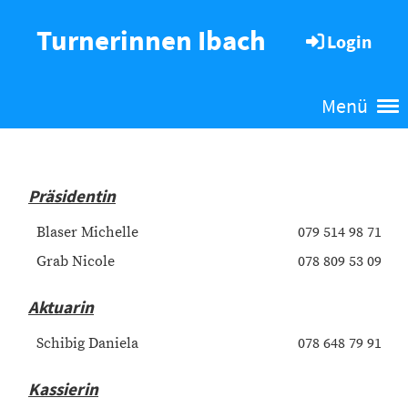
Turnerinnen Ibach
Login
Menü
Präsidentin
Blaser Michelle
079 514 98 71
Grab Nicole
078 809 53 09
Aktuarin
Schibig Daniela
078 648 79 91
Kassierin