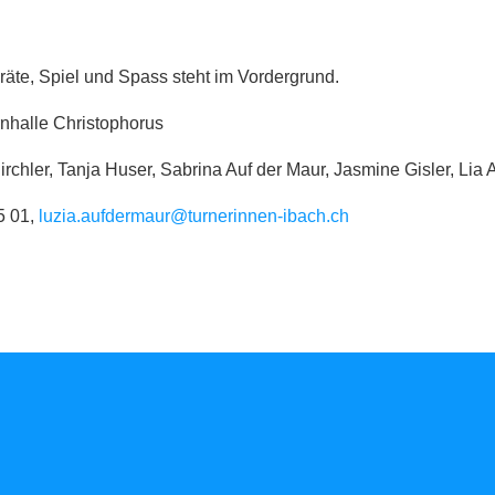
räte, Spiel und Spass steht im Vordergrund.
rnhalle Christophorus
irchler, Tanja Huser, Sabrina Auf der Maur, Jasmine Gisler, Lia
5 01,
luzia.aufdermaur@turnerinnen-ibach.ch