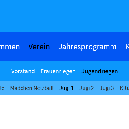
ommen
Verein
Jahresprogramm
K
Vorstand
Frauenriegen
Jugendriegen
le
Mädchen Netzball
Jugi 1
Jugi 2
Jugi 3
Kit