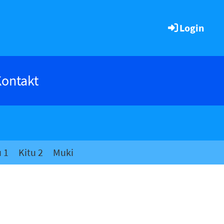
Login
ontakt
u 1
Kitu 2
Muki